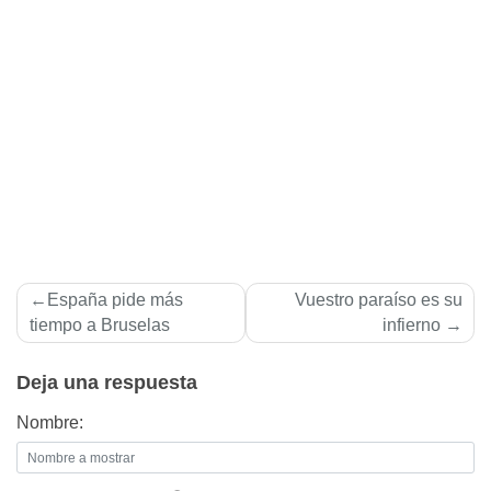
Navegación
España pide más
Vuestro paraí­so es su
de
tiempo a Bruselas
infierno
entradas
Deja una respuesta
Nombre: