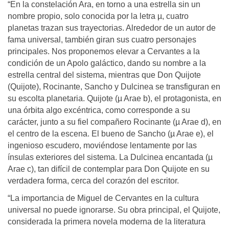
“En la constelación Ara, en torno a una estrella sin un
nombre propio, solo conocida por la letra µ, cuatro
planetas trazan sus trayectorias. Alrededor de un autor de
fama universal, también giran sus cuatro personajes
principales. Nos proponemos elevar a Cervantes a la
condición de un Apolo galáctico, dando su nombre a la
estrella central del sistema, mientras que Don Quijote
(Quijote), Rocinante, Sancho y Dulcinea se transfiguran en
su escolta planetaria. Quijote (µ Arae b), el protagonista, en
una órbita algo excéntrica, como corresponde a su
carácter, junto a su fiel compañero Rocinante (µ Arae d), en
el centro de la escena. El bueno de Sancho (µ Arae e), el
ingenioso escudero, moviéndose lentamente por las
ínsulas exteriores del sistema. La Dulcinea encantada (µ
Arae c), tan difícil de contemplar para Don Quijote en su
verdadera forma, cerca del corazón del escritor.
“La importancia de Miguel de Cervantes en la cultura
universal no puede ignorarse. Su obra principal, el Quijote,
considerada la primera novela moderna de la literatura