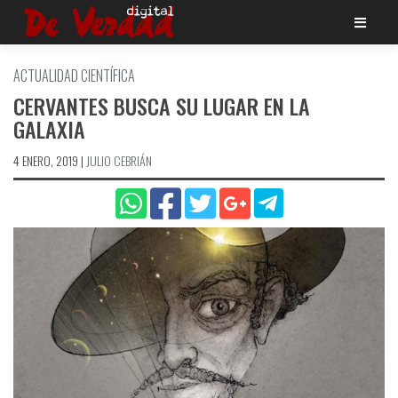
Saltar
al
contenido
ACTUALIDAD CIENTÍ­FICA
CERVANTES BUSCA SU LUGAR EN LA
GALAXIA
4 ENERO, 2019
|
JULIO CEBRIÁN