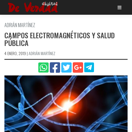
Saltar
al
contenido
ADRIÁN MARTÍ­NEZ
CAMPOS ELECTROMAGNÉTICOS Y SALUD
PÚBLICA
4 ENERO, 2019
|
ADRIÁN MARTÍ­NEZ