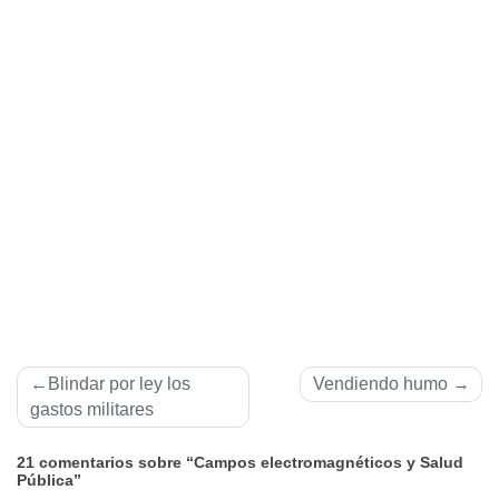
Navegación
Blindar por ley los
Vendiendo humo
de
gastos militares
entradas
21 comentarios sobre “Campos electromagnéticos y Salud
Pública”