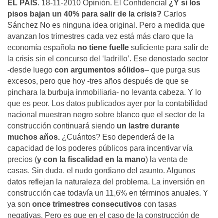
EL PAÍS
. 18-11-2010 Opinión. El Confidencial
¿Y si los
pisos bajan un 40% para salir de la crisis?
Carlos
Sánchez No es ninguna idea original. Pero a medida que
avanzan los trimestres cada vez está más claro que la
economía española
no tiene fuelle
suficiente para salir de
la crisis sin el concurso del ‘ladrillo’. Ese denostado sector
-desde luego
con argumentos sólidos
– que purga sus
excesos, pero que hoy -tres años después de que se
pinchara la burbuja inmobiliaria- no levanta cabeza. Y lo
que es peor. Los datos publicados ayer por la contabilidad
nacional muestran negro sobre blanco que el sector de la
construcción continuará siendo
un lastre durante
muchos años.
¿Cuántos? Eso dependerá de la
capacidad de los poderes públicos para incentivar vía
precios (
y con la fiscalidad en la mano
) la venta de
casas. Sin duda, el nudo gordiano del asunto. Algunos
datos reflejan la naturaleza del problema. La inversión en
construcción cae todavía un 11,6% en términos anuales. Y
ya son
once trimestres consecutivos
con tasas
negativas. Pero es que en el caso de la construcción de