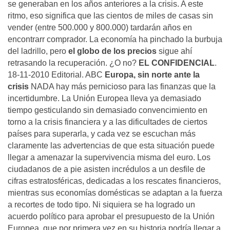
se generaban en los años anteriores a la crisis. A este
ritmo, eso significa que las cientos de miles de casas sin
vender (entre 500.000 y 800.000) tardarán años en
encontrarr comprador. La economía ha pinchado la burbuja
del ladrillo, pero
el globo de los precios
sigue ahí
retrasando la recuperación. ¿O no?
EL CONFIDENCIAL
.
18-11-2010 Editorial. ABC
Europa, sin norte ante la
crisis
NADA hay más pernicioso para las finanzas que la
incertidumbre. La Unión Europea lleva ya demasiado
tiempo gesticulando sin demasiado convencimiento en
torno a la crisis financiera y a las dificultades de ciertos
países para superarla, y cada vez se escuchan más
claramente las advertencias de que esta situación puede
llegar a amenazar la supervivencia misma del euro. Los
ciudadanos de a pie asisten incrédulos a un desfile de
cifras estratosféricas, dedicadas a los rescates financieros,
mientras sus economías domésticas se adaptan a la fuerza
a recortes de todo tipo. Ni siquiera se ha logrado un
acuerdo político para aprobar el presupuesto de la Unión
Europea, que por primera vez en su historia podría llegar a