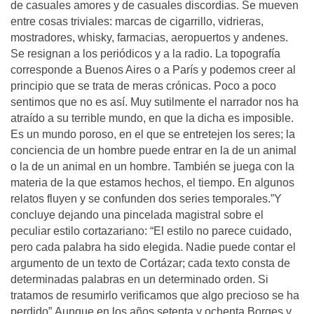
de casuales amores y de casuales discordias. Se mueven
entre cosas triviales: marcas de cigarrillo, vidrieras,
mostradores, whisky, farmacias, aeropuertos y andenes.
Se resignan a los periódicos y a la radio. La topografía
corresponde a Buenos Aires o a París y podemos creer al
principio que se trata de meras crónicas. Poco a poco
sentimos que no es así. Muy sutilmente el narrador nos ha
atraído a su terrible mundo, en que la dicha es imposible.
Es un mundo poroso, en el que se entretejen los seres; la
conciencia de un hombre puede entrar en la de un animal
o la de un animal en un hombre. También se juega con la
materia de la que estamos hechos, el tiempo. En algunos
relatos fluyen y se confunden dos series temporales.”Y
concluye dejando una pincelada magistral sobre el
peculiar estilo cortazariano: “El estilo no parece cuidado,
pero cada palabra ha sido elegida. Nadie puede contar el
argumento de un texto de Cortázar; cada texto consta de
determinadas palabras en un determinado orden. Si
tratamos de resumirlo verificamos que algo precioso se ha
perdido”.Aunque en los años setenta y ochenta Borges y