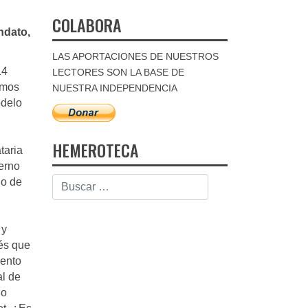
COLABORA
ndato,
LAS APORTACIONES DE NUESTROS
14
LECTORES SON LA BASE DE
imos
NUESTRA INDEPENDENCIA
odelo
HEMEROTECA
taria
ierno
no de
 y
és que
iento
al de
no