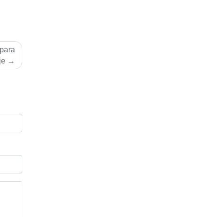
 para
je