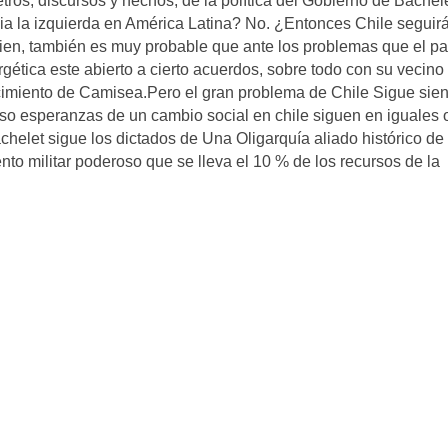
tros, discursos y hechos, de la polí­tica del Gobierno de Bachel
cia la izquierda en América Latina? No. ¿Entonces Chile seguir
n, también es muy probable que ante los problemas que el paí
ética este abierto a cierto acuerdos, sobre todo con su vecino
cimiento de Camisea.Pero el gran problema de Chile Sigue sien
uso esperanzas de un cambio social en chile siguen en iguales 
helet sigue los dictados de Una Oligarquí­a aliado histórico de 
to militar poderoso que se lleva el 10 % de los recursos de la