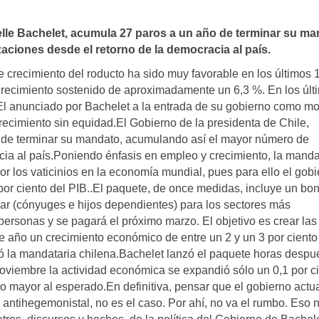
elle Bachelet, acumula 27 paros a un año de terminar su ma
ciones desde el retorno de la democracia al paí­s.
 crecimiento del roducto ha sido muy favorable en los últimos 
crecimiento sostenido de aproximadamente un 6,3 %. En los últ
o.El anunciado por Bachelet a la entrada de su gobierno como m
ecimiento sin equidad.El Gobierno de la presidenta de Chile,
 de terminar su mandato, acumulando así­ el mayor número de
ia al paí­s.Poniendo énfasis en empleo y crecimiento, la manda
r los vaticinios en la economí­a mundial, pues para ello el gob
8 por ciento del PIB..El paquete, de once medidas, incluye un bo
iar (cónyuges e hijos dependientes) para los sectores más
ersonas y se pagará el próximo marzo. El objetivo es crear las
e año un crecimiento económico de entre un 2 y un 3 por ciento
ó la mandataria chilena.Bachelet lanzó el paquete horas despu
oviembre la actividad económica se expandió sólo un 0,1 por c
o mayor al esperado.En definitiva, pensar que el gobierno actu
 antihegemonistal, no es el caso. Por ahí­, no va el rumbo. Eso 