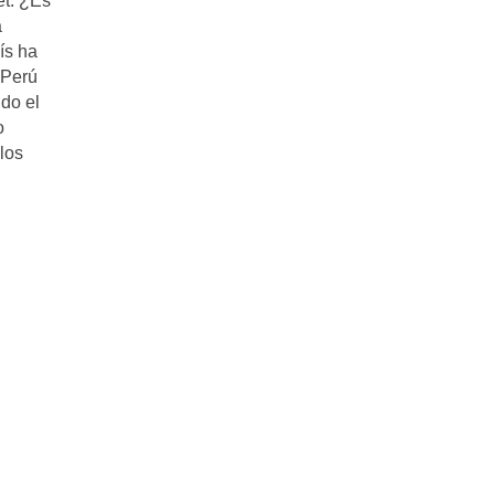
et. ¿Es
á
­s ha
 Perú
do el
o
los