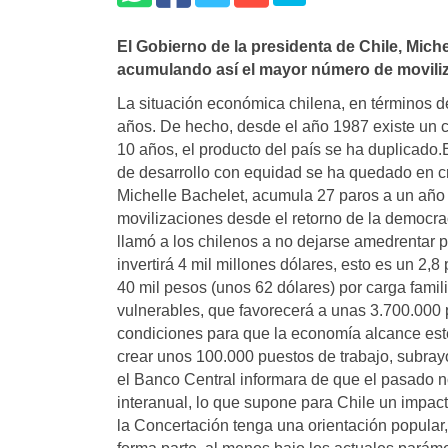
El Gobierno de la presidenta de Chile, Mich
acumulando así­ el mayor número de moviliza
La situación económica chilena, en términos de
años. De hecho, desde el año 1987 existe un 
10 años, el producto del paí­s se ha duplicad
de desarrollo con equidad se ha quedado en cr
Michelle Bachelet, acumula 27 paros a un año
movilizaciones desde el retorno de la democrac
llamó a los chilenos a no dejarse amedrentar po
invertirá 4 mil millones dólares, esto es un 2,
40 mil pesos (unos 62 dólares) por carga famil
vulnerables, que favorecerá a unas 3.700.000 p
condiciones para que la economí­a alcance est
crear unos 100.000 puestos de trabajo, subray
el Banco Central informara de que el pasado n
interanual, lo que supone para Chile un impact
la Concertación tenga una orientación popular,