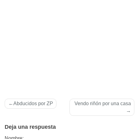
Navegación
Abducidos por ZP
Vendo riñón por una casa
de
entradas
Deja una respuesta
Nombre: