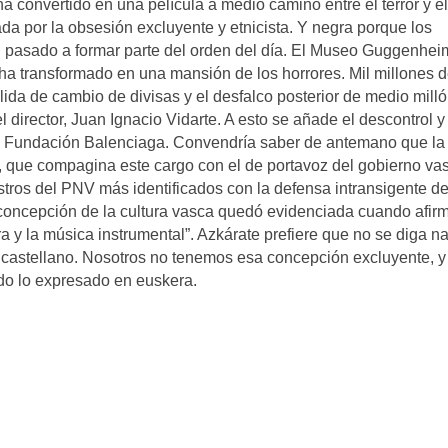
 ha convertido en una película a medio camino entre el terror y el
a por la obsesión excluyente y etnicista. Y negra porque los
n pasado a formar parte del orden del día. El Museo Guggenhei
 ha transformado en una mansión de los horrores. Mil millones 
ida de cambio de divisas y el desfalco posterior de medio mill
 director, Juan Ignacio Vidarte. A esto se añade el descontrol y
la Fundación Balenciaga. Convendría saber de antemano que la
, que compagina este cargo con el de portavoz del gobierno va
stros del PNV más identificados con la defensa intransigente de
 concepción de la cultura vasca quedó evidenciada cuando afir
 y la música instrumental”. Azkárate prefiere que no se diga n
n castellano. Nosotros no tenemos esa concepción excluyente, y
do lo expresado en euskera.