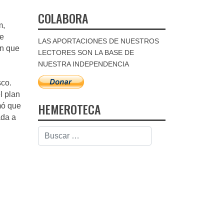
COLABORA
m,
de
LAS APORTACIONES DE NUESTROS
ón que
LECTORES SON LA BASE DE
NUESTRA INDEPENDENCIA
sco.
l plan
HEMEROTECA
mó que
ada a