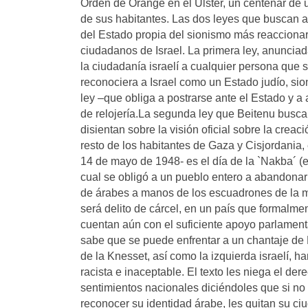
Orden de Orange en el Úlster, un centenar de ul
de sus habitantes. Las dos leyes que buscan ap
del Estado propia del sionismo más reaccionario
ciudadanos de Israel. La primera ley, anunciada
la ciudadanía israelí a cualquier persona que s
reconociera a Israel como un Estado judío, si
ley –que obliga a postrarse ante el Estado y a
de relojería.La segunda ley que Beitenu busc
disientan sobre la visión oficial sobre la creac
resto de los habitantes de Gaza y Cisjordania,
14 de mayo de 1948- es el día de la `Nakba´ (en 
cual se obligó a un pueblo entero a abandonar
de árabes a manos de los escuadrones de la mu
será delito de cárcel, en un país que formalme
cuentan aún con el suficiente apoyo parlamentar
sabe que se puede enfrentar a un chantaje de 
de la Knesset, así como la izquierda israelí, h
racista e inaceptable. El texto les niega el de
sentimientos nacionales diciéndoles que si no
reconocer su identidad árabe, les quitan su ci