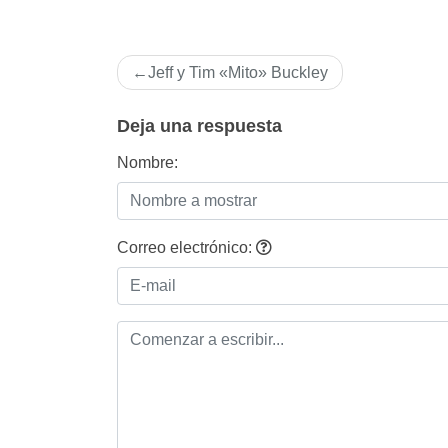
Navegación
Jeff y Tim «Mito» Buckley
de
entradas
Deja una respuesta
Nombre:
Correo electrónico: