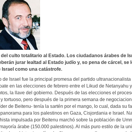
el culto totalitario al Estado. Los ciudadanos árabes de Isr
berán jurar lealtad al Estado judí­o y, so pena de cárcel, se 
e Israel como una catástrofe.
de Israel fue la principal promesa del partido ultranacionalista 
pate en las elecciones de febrero entre el Likud de Netanyahu y
tos, la llave del gobierno. Después de las elecciones el proces
 y tortuoso, pero después de la primera semana de negociacio
íder de Beitenu- tenía la sartén por el mango, lo cual, dada su 
o panorama para los palestinos en Gaza, Cisjordania e Israel. N
hista impulsada por Beitenu marchó sobre la población de Umn
mayoría árabe (150.000 palestinos). Al más puro estilo de la un