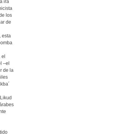
a ira
icista
de los
jar de
 esta
 bomba
 el
l –el
r de la
iles
akba´
 Likud
 árabes
nte
tido