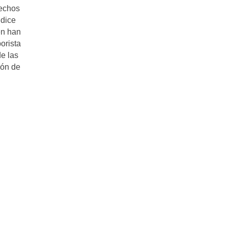
rechos
 dice
én han
orista
e las
ión de