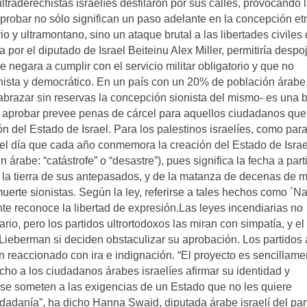
traderechistas israelíes desfilaron por sus calles, provocando l
robar no sólo significan un paso adelante en la concepción etn
 y ultramontano, sino un ataque brutal a las libertades civiles 
 por el diputado de Israel Beiteinu Alex Miller, permitiría despo
e negara a cumplir con el servicio militar obligatorio y que no
onista y democrático. En un país con un 20% de población árabe,
 abrazar sin reservas la concepción sionista del mismo- es una
a aprobar prevee penas de cárcel para aquellos ciudadanos que
ión del Estado de Israel. Para los palestinos israelíes, como para
 el día que cada año conmemora la creación del Estado de Israe
árabe: “catástrofe” o “desastre”), pues significa la fecha a parti
 la tierra de sus antepasados, y de la matanza de decenas de m
erte sionistas. Según la ley, referirse a tales hechos como `N
nte reconoce la libertad de expresión.Las leyes incendiarias no
io, pero los partidos ultrortodoxos las miran con simpatía, y el
Lieberman si deciden obstaculizar su aprobación. Los partidos
an reaccionado con ira e indignación. “El proyecto es sencillame
recho a los ciudadanos árabes israelíes afirmar su identidad y
 se someten a las exigencias de un Estado que no les quiere
udadanía”, ha dicho Hanna Swaid, diputada árabe israelí del par