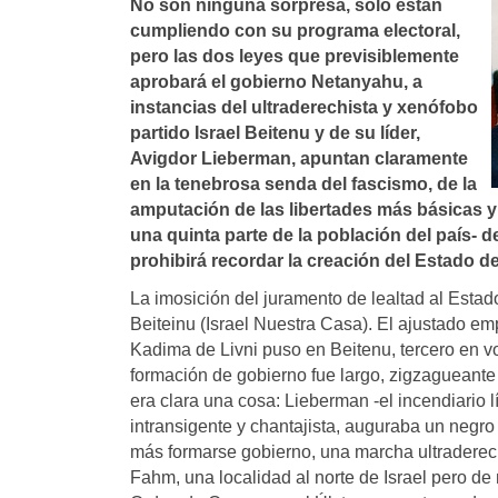
No son ninguna sorpresa, sólo están
cumpliendo con su programa electoral,
pero las dos leyes que previsiblemente
aprobará el gobierno Netanyahu, a
instancias del ultraderechista y xenófobo
partido Israel Beitenu y de su lí­der,
Avigdor Lieberman, apuntan claramente
en la tenebrosa senda del fascismo, de la
amputación de las libertades más básicas y d
una quinta parte de la población del paí­s- de
prohibirá recordar la creación del Estado d
La imosición del juramento de lealtad al Estado 
Beiteinu (Israel Nuestra Casa). El ajustado em
Kadima de Livni puso en Beitenu, tercero en vo
formación de gobierno fue largo, zigzagueante
era clara una cosa: Lieberman -el incendiario l
intransigente y chantajista, auguraba un negr
más formarse gobierno, una marcha ultraderec
Fahm, una localidad al norte de Israel pero de 