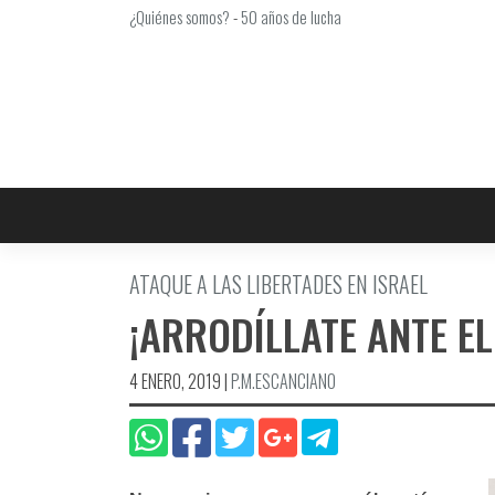
Saltar
¿Quiénes somos?
-
50 años de lucha
al
contenido
ATAQUE A LAS LIBERTADES EN ISRAEL
¡ARRODÍ­LLATE ANTE E
4 ENERO, 2019
|
P.M.ESCANCIANO