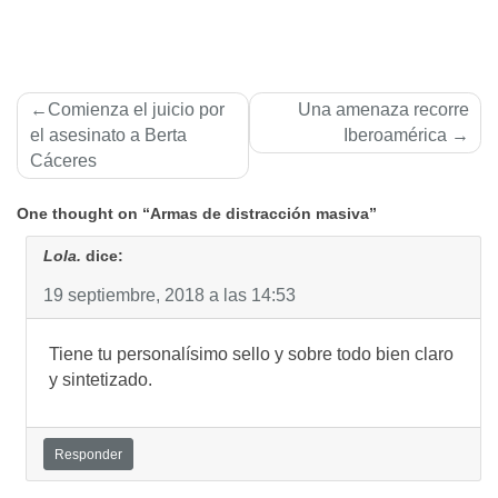
Navegación
Comienza el juicio por
Una amenaza recorre
de
el asesinato a Berta
Iberoamérica
Cáceres
entradas
One thought on “Armas de distracción masiva”
Lola.
dice:
19 septiembre, 2018 a las 14:53
Tiene tu personalísimo sello y sobre todo bien claro
y sintetizado.
Responder