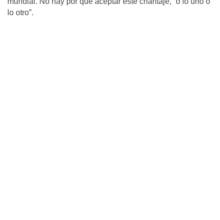
mundial. No hay por qué aceptar este chantaje, “o lo uno o
lo otro”.