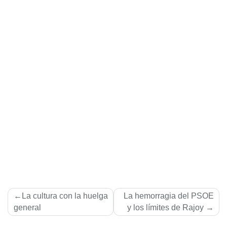
Navegación
La cultura con la huelga
La hemorragia del PSOE
de
general
y los lí­mites de Rajoy
entradas