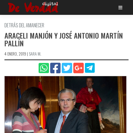
Saltar
al
contenido
DETRÁS DEL AMANECER
ARACELI MANJÓN Y JOSÉ ANTONIO MARTÍ­N
PALLÍ­N
4 ENERO, 2019
|
SARA M.