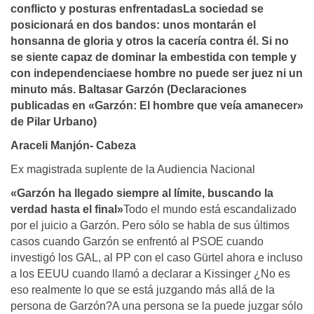
conflicto y posturas enfrentadasLa sociedad se
posicionará en dos bandos: unos montarán el
honsanna de gloria y otros la cacerí­a contra él. Si no
se siente capaz de dominar la embestida con temple y
con independenciaese hombre no puede ser juez ni un
minuto más. Baltasar Garzón (Declaraciones
publicadas en «Garzón: El hombre que veí­a amanecer»
de Pilar Urbano)
Araceli Manjón- Cabeza
Ex magistrada suplente de la Audiencia Nacional
«Garzón ha llegado siempre al límite, buscando la
verdad hasta el final»
Todo el mundo está escandalizado
por el juicio a Garzón. Pero sólo se habla de sus últimos
casos cuando Garzón se enfrentó al PSOE cuando
investigó los GAL, al PP con el caso Gürtel ahora e incluso
a los EEUU cuando llamó a declarar a Kissinger ¿No es
eso realmente lo que se está juzgando más allá de la
persona de Garzón?A una persona se la puede juzgar sólo