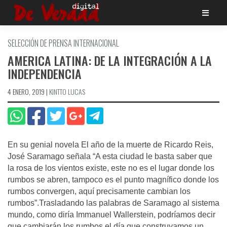
Saltar
al
contenido
SELECCIÓN DE PRENSA INTERNACIONAL
AMERICA LATINA: DE LA INTEGRACIÓN A LA
INDEPENDENCIA
4 ENERO, 2019
|
KINTTO LUCAS
En su genial novela El año de la muerte de Ricardo Reis,
José Saramago señala “A esta ciudad le basta saber que
la rosa de los vientos existe, este no es el lugar donde los
rumbos se abren, tampoco es el punto magnífico donde los
rumbos convergen, aquí precisamente cambian los
rumbos”.Trasladando las palabras de Saramago al sistema
mundo, como diría Immanuel Wallerstein, podríamos decir
que cambiarán los rumbos el día que construyamos un