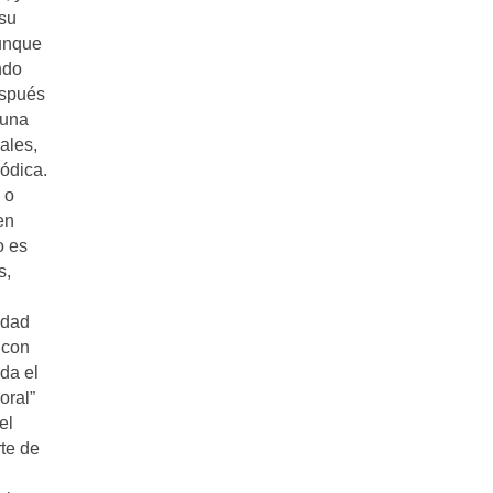
 su
aunque
ndo
espués
 una
ales,
ódica.
 o
en
o es
s,
edad
 con
uda el
oral”
el
te de