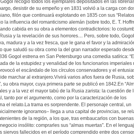
. Gogol recogió todos los ejemplares depositados en las librerías
bargo, desistir de su empeño y en 1831 volvió a la carga con do
niano, filón que continuará explotando en 1835 con sus “Relato
o la influencia del romanticismo alemán (sobre todo, E. T. Hoff
dando cabida en su obra a elementos contradictorios: lo costumb
r a Rusia y la revelación de sus horrores… Pero, sobre todo, Gogo
a, madura y a la vez fresca, que le gana el favor y la admiració
 ruso que saludó su obra como la del gran narrador esperado desd
836 Gogol estrena en San Petersburgo una comedia satírica: “E
zada de la estupidez y venalidad de los funcionarios imperiales 
 provocó el escándalo de los círculos conservadores y el entusi
cide marchar al extranjero.Vivirá varios años fuera de Rusia, so
, su obra mayor, cuya primera parte se publicó en 1842.En “Al
s y a la vez el mayor tabú de la Rusia zarista: la cuestión de 
al, tanto por el argumento, como por la caracterización de los
na el relato.La trama es sorprendente. El personaje central, un
icialmente ignoramos– llega a una capital de provincias, se re
rratenientes de la región, a los que, tras embaucarlos con buenas
negocio insólito: comprarles sus “almas muertas”. En el lengua
s siervos fallecidos en el período comprendido entre dos censos