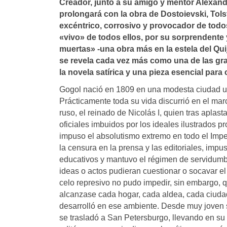
Creador, junto a su amigo y mentor Alexandr
prolongará con la obra de Dostoievski, Tol
excéntrico, corrosivo y provocador de todo
«vivo» de todos ellos, por su sorprendente
muertas» -una obra más en la estela del Qui
se revela cada vez más como una de las gr
la novela satí­rica y una pieza esencial par
Gogol nació en 1809 en una modesta ciudad uc
Prácticamente toda su vida discurrió en el mar
ruso, el reinado de Nicolás I, quien tras apla
oficiales imbuidos por los ideales ilustrados 
impuso el absolutismo extremo en todo el Imper
la censura en la prensa y las editoriales, impus
educativos y mantuvo el régimen de servidumb
ideas o actos pudieran cuestionar o socavar el
celo represivo no pudo impedir, sin embargo, q
alcanzase cada hogar, cada aldea, cada ciudad
desarrolló en ese ambiente. Desde muy joven su
se trasladó a San Petersburgo, llevando en s