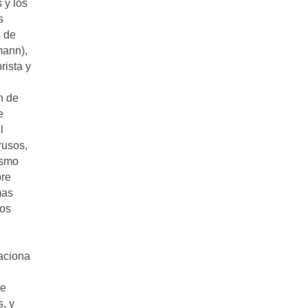
 y los
s
s de
mann),
rista y
l
n de
e
l
rusos,
asmo
bre
mas
los
laciona
je
, y