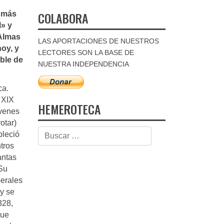
COLABORA
l más
l» y
«Almas
LAS APORTACIONES DE NUESTROS
oy, y
LECTORES SON LA BASE DE
ble de
NUESTRA INDEPENDENCIA
ca.
 XIX
HEMEROTECA
óvenes
otar)
bleció
ntros
antas
 Su
berales
 y se
828,
que