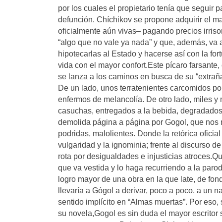
por los cuales el propietario tenía que seguir 
defunción. Chíchikov se propone adquirir el 
oficialmente aún vivas– pagando precios irris
“algo que no vale ya nada” y que, además, va 
hipotecarlas al Estado y hacerse así con la fo
vida con el mayor confort.Este pícaro farsante
se lanza a los caminos en busca de su “extrañ
De un lado, unos terratenientes carcomidos por 
enfermos de melancolía. De otro lado, miles y
casuchas, entregados a la bebida, degradados 
demolida página a página por Gogol, que nos 
podridas, malolientes. Donde la retórica oficial
vulgaridad y la ignominia; frente al discurso d
rota por desigualdades e injusticias atroces.
que va vestida y lo haga recurriendo a la parod
logro mayor de una obra en la que late, de fon
llevaría a Gógol a derivar, poco a poco, a un 
sentido implícito en “Almas muertas”. Por eso
su novela,Gogol es sin duda el mayor escritor s