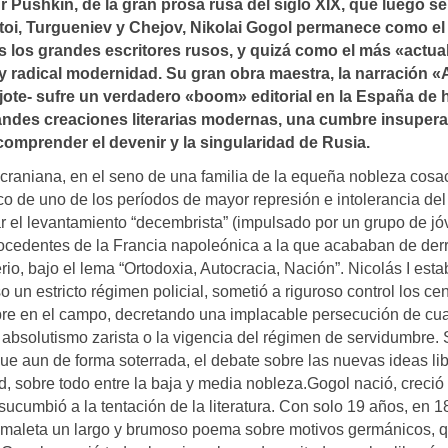
 Pushkin, de la gran prosa rusa del siglo XIX, que luego se
stoi, Turgueniev y Chejov, Nikolai Gogol permanece como e
s los grandes escritores rusos, y quizá como el más «actua
 y radical modernidad. Su gran obra maestra, la narración 
jote- sufre un verdadero «boom» editorial en la España de h
andes creaciones literarias modernas, una cumbre insupera
a comprender el devenir y la singularidad de Rusia.
raniana, en el seno de una familia de la equeña nobleza cosa
co de uno de los períodos de mayor represión e intolerancia del
star el levantamiento “decembrista” (impulsado por un grupo de j
procedentes de la Francia napoleónica a la que acababan de derr
io, bajo el lema “Ortodoxia, Autocracia, Nación”. Nicolás I esta
o un estricto régimen policial, sometió a riguroso control los ce
re en el campo, decretando una implacable persecución de cu
 absolutismo zarista o la vigencia del régimen de servidumbre.
ue aun de forma soterrada, el debate sobre las nuevas ideas li
, sobre todo entre la baja y media nobleza.Gogol nació, creció
cumbió a la tentación de la literatura. Con solo 19 años, en 1
u maleta un largo y brumoso poema sobre motivos germánicos, 