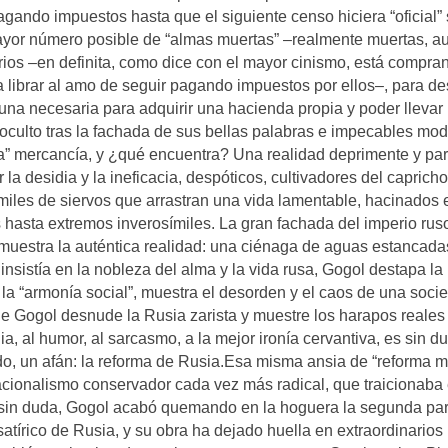
pagando impuestos hasta que el siguiente censo hiciera “oficial”
mayor número posible de “almas muertas” –realmente muertas, 
orios –en definita, como dice con el mayor cinismo, está compra
a librar al amo de seguir pagando impuestos por ellos–, para d
rtuna necesaria para adquirir una hacienda propia y poder llevar
, oculto tras la fachada de sus bellas palabras e impecables mod
a” mercancía, y ¿qué encuentra? Una realidad deprimente y par
la desidia y la ineficacia, despóticos, cultivadores del capricho
 miles de siervos que arrastran una vida lamentable, hacinados 
hasta extremos inverosímiles. La gran fachada del imperio rus
muestra la auténtica realidad: una ciénaga de aguas estancada
 insistía en la nobleza del alma y la vida rusa, Gogol destapa la
e la “armonía social”, muestra el desorden y el caos de una soci
Que Gogol desnude la Rusia zarista y muestre los harapos reales
ia, al humor, al sarcasmo, a la mejor ironía cervantiva, es sin d
do, un afán: la reforma de Rusia.Esa misma ansia de “reforma m
nacionalismo conservador cada vez más radical, que traicionaba 
, sin duda, Gogol acabó quemando en la hoguera la segunda par
atírico de Rusia, y su obra ha dejado huella en extraordinarios