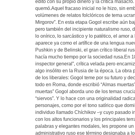
editó con su propio dinero y la crítica masacró
quemó.Aquel fracaso inicial no le hizo, sin em
volúmenes de relatos folclóricos de tema ucra
Mirgorov”. En esta etapa Gogol escribe aún baj
pero también del incipiente naturalismo ruso, 
lo onírico, lo sarcástico y lo patético, el amo
aparece ya como el artífice de una lengua nuev
Pushkin y de Belinski, el gran crítico liberal
hacía mucho tiempo por la sociedad rusa.En 1
inspector general”, crítica velada pero encarni
algo insólito en la Rusia de la época. La obra
de los liberales: Gogol teme por su futuro y de
todo en Roma, donde escribió “Almas muertas”
muertas” Gogol aborda uno de los temas cruciale
“siervos”. Y lo hace con una originalidad radic
personajes, como por el tono satírico que domi
individuo llamado Chíchikov –y cuyo pasado in
con los altos funcionarios y los principales te
palabras y elegantes modales, les propone un 
administrativo ruso ese término designaba a lo