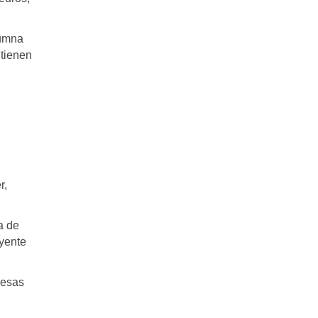
lumna
 tienen
.
r,
a de
eyente
resas