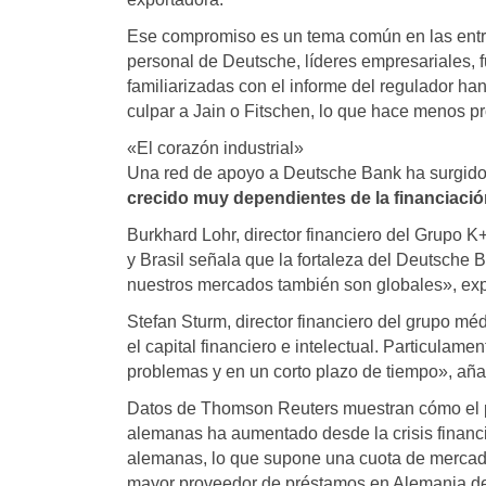
Ese compromiso es un tema común en las entrev
personal de Deutsche, líderes empresariales, f
familiarizadas con el informe del regulador han
culpar a Jain o Fitschen, lo que hace menos p
«El corazón industrial»
Una red de apoyo a Deutsche Bank ha surgido
crecido muy dependientes de la financiació
Burkhard Lohr, director financiero del Grupo K+
y Brasil señala que la fortaleza del Deutsche
nuestros mercados también son globales», exp
Stefan Sturm, director financiero del grupo mé
el capital financiero e intelectual. Particula
problemas y en un corto plazo de tiempo», aña
Datos de Thomson Reuters muestran cómo el 
alemanas ha aumentado desde la crisis financi
alemanas, lo que supone una cuota de mercad
mayor proveedor de préstamos en Alemania de