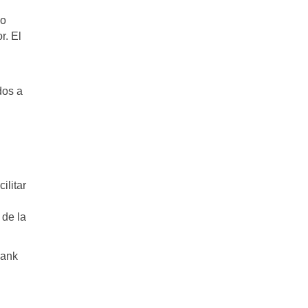
ño
r. El
dos a
ilitar
 de la
Bank