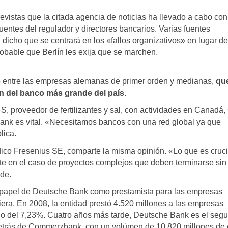
istas que la citada agencia de noticias ha llevado a cabo con
uentes del regulador y directores bancarios. Varias fuentes
 dicho que se centrará en los «fallos organizativos» en lugar de
robable que Berlín les exija que se marchen.
 entre las empresas alemanas de primer orden y medianas,
qu
n del banco más grande del país
.
S, proveedor de fertilizantes y sal, con actividades en Canadá,
 Bank es vital. «Necesitamos bancos con una red global ya que
lica.
dico Fresenius SE, comparte la misma opinión. «Lo que es cruci
mente en el caso de proyectos complejos que deben terminarse sin
de.
papel de Deutsche Bank como prestamista para las empresas
era. En 2008, la entidad prestó 4.520 millones a las empresas
o del 7,23%. Cuatro años más tarde, Deutsche Bank es el seg
trás de Commerzbank, con un volúmen de 10.820 millones de 