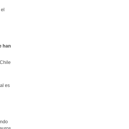
 el
e han
 Chile
al es
undo
euros,