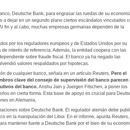
banco, Deutsche Bank, para engrasar las ruedas de su economí
to a dejar en un segundo plano ciertos escándalos vinculados c
 Al fin y al cabo, muchas empresas germanas dependen de la
dos por los reguladores europeos y de Estados Unidos por su
 de interés de referencia. Además, la entidad coopera con las
ependiente sobre fraude fiscal. El banco ya ha negado las
lvendió valores respaldados por hipotecas.
ión de cualquier banco, señala en un artículo Reuters.
Pero el
embros clave del consejo de supervisión del banco parecen 
utivos del banco
, Anshu Jain y Juergen Fitschen, a poner los
los en cierta forma. Esta base de apoyo es crucial para Deuts
ones en Alemania.
maciones sobre Deutsche Bank. El regulador alemán debe publi
nco en la manipulación del Libor. En el informe, apunta Reuters,
ara mantener fuerte a Deutsche Bank por el bien de su econom