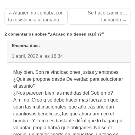
Navegación
Alguien no contaba con
Se hace camino…
de
la resistencia ucraniana
luchando
entradas
2 comentarios sobre “¿Acaso no tienen razón?”
Encarna
dice:
1 abril, 2022 a las 16:34
Muy bien. Son reivindicaciones justas y entonces
¿Qué se propone desde De verdad para solucionar
el asunto?
¿Nos parecen bien las medidas del Gobierno?
A mi no. Creo q se debe hacer mas fuerza en que
sean las multinacionales, que año trás año dan
cuantiosos beneficios, las que ahora arrimen el
hombro. Y como es bastante difícil que lo hagan por
voluntad propia habrá que obligarles. No se el
medio, un mayor aporte en impuestos, un tope en