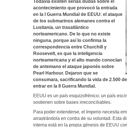
Todaví­a existen serias dudas sobre el
acontecimiento que provocó la entrada
en la I Guerra Mundial de EEUU: el ataque
de los submarinos alemanes contra el
Lusitania, un trasatlántico
norteamericano. De lo que no existe
ninguna, porque así­ lo confirma la
correspondencia entre Churchill y
Roosevelt, es que la inteligencia
norteamericana y el alto mando conocí­an
de antemano el ataque japonés sobre
Pearl Harbour. Dejaron que se
consumara, sacrificando la vida de 2.500 de
entrar en la II Guerra Mundial.
EEUU es un país esquizofrénico; un país escin
sostienen sobre bases irreconciliables.
Para poder extenderse, el Imperio necesita e
arrastrándola en contra de su voluntad. Esta 
interna está en la propia génesis de EEUU como