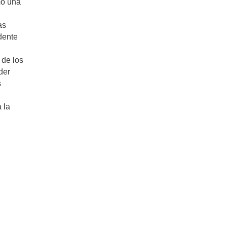
mo una
as
dente
 de los
der
s
 la