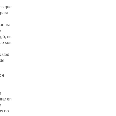
mos que
 para
ladura
y
igó, es
de sus
“Usted
 de
 el
e
trar en
r
os no