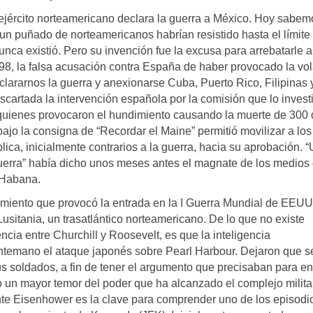
l ejército norteamericano declara la guerra a México. Hoy sabe
un puñado de norteamericanos habrían resistido hasta el límite
unca existió. Pero su invención fue la excusa para arrebatarle a
898, la falsa acusación contra España de haber provocado la vo
clararnos la guerra y anexionarse Cuba, Puerto Rico, Filipinas 
cartada la intervención española por la comisión que lo invest
quienes provocaron el hundimiento causando la muerte de 300 
o la consigna de “Recordar el Maine” permitió movilizar a los
blica, inicialmente contrarios a la guerra, hacia su aprobación. 
erra” había dicho unos meses antes el magnate de los medios
 Habana.
imiento que provocó la entrada en la I Guerra Mundial de EEUU:
sitania, un trasatlántico norteamericano. De lo que no existe
cia entre Churchill y Roosevelt, es que la inteligencia
ntemano el ataque japonés sobre Pearl Harbour. Dejaron que s
s soldados, a fin de tener el argumento que precisaban para en
o un mayor temor del poder que ha alcanzado el complejo milita
dente Eisenhower es la clave para comprender uno de los episodi