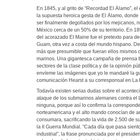
En 1845, y al grito de “Recordad El Álamo”, e
la supuesta heroica gesta de El Álamo, donde 
ser finalmente degollados por los mejicanos, n
México cerca de un 50% de su territorio. En 1
del acorazado El Maine fue el pretexto para de
Guam, otra vez a costa del mundo hispano. Des
más que presumible que fueran ellos mismos 
marinos. Una gigantesca campaña de prensa baj
sectores de la clase política y de la opinión pú
envíeme las imágenes que yo le mandaré la gu
comunicación Hearst a su corresponsal en La
Todavía existen serias dudas sobre el acontec
ataque de los submarinos alemanes contra el Lu
ninguna, porque así lo confirma la corresponden
norteamericana y el alto mando conocían de a
consumara, sacrificando la vida de 2.500 de su
la II Guerra Mundial. “Cada día que pasa sient
industrial”, la frase pronunciada por el presi