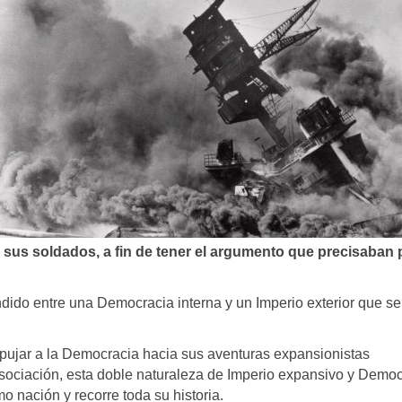
 sus soldados, a fin de tener el argumento que precisaban 
dido entre una Democracia interna y un Imperio exterior que se
mpujar a la Democracia hacia sus aventuras expansionistas
disociación, esta doble naturaleza de Imperio expansivo y Demo
 nación y recorre toda su historia.