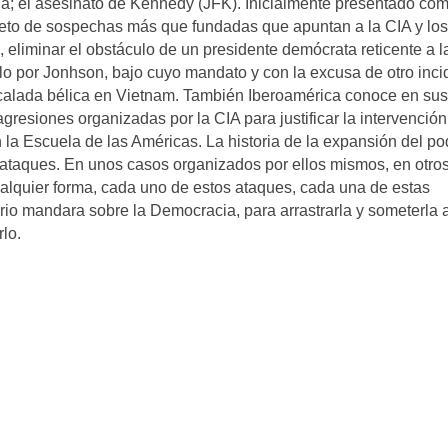
ana; el asesinato de Kennedy (JFK). Inicialmente presentado co
jeto de sospechas más que fundadas que apuntan a la CIA y los
 eliminar el obstáculo de un presidente demócrata reticente a l
rlo por Jonhson, bajo cuyo mandato y con la excusa de otro inci
 escalada bélica en Vietnam. También Iberoamérica conoce en sus
gresiones organizadas por la CIA para justificar la intervención
 la Escuela de las Américas. La historia de la expansión del po
-ataques. En unos casos organizados por ellos mismos, en otro
ualquier forma, cada uno de estos ataques, cada una de estas
io mandara sobre la Democracia, para arrastrarla y someterla a
rlo.