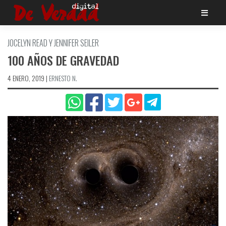
Saltar
al
contenido
JOCELYN READ Y JENNIFER SEILER
100 AÑOS DE GRAVEDAD
4 ENERO, 2019
|
ERNESTO N.