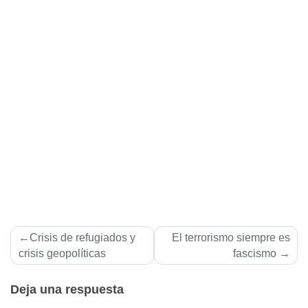
Navegación
Crisis de refugiados y
El terrorismo siempre es
de
crisis geopolí­ticas
fascismo
entradas
Deja una respuesta