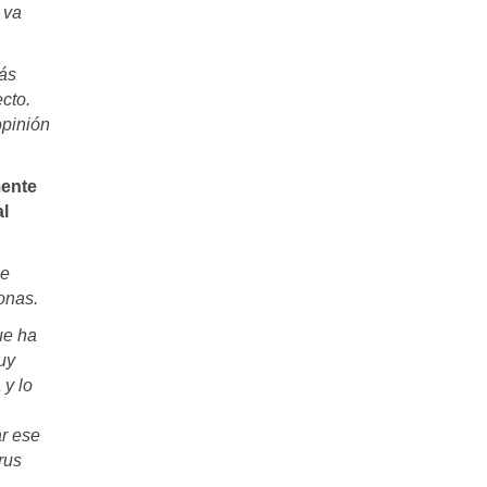
 va
más
cto.
opinión
mente
al
se
sonas.
ue ha
uy
 y lo
ar ese
rus