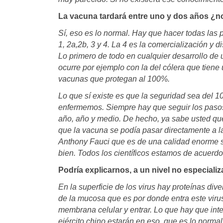
La vacuna tardará entre uno y dos años ¿n
Sí, eso es lo normal. Hay que hacer todas las
1, 2a,2b, 3 y 4. La 4 es la comercialización y d
Lo primero de todo en cualquier desarrollo d
ocurre por ejemplo con la del cólera que tiene
vacunas que protegan al 100%.
Lo que sí existe es que la seguridad sea del
enfermemos. Siempre hay que seguir los paso
año, año y medio. De hecho, ya sabe usted que
que la vacuna se podía pasar directamente a la
Anthony Fauci que es de una calidad enorme s
bien. Todos los científicos estamos de acuerd
Podría explicarnos, a un nivel no especial
En la superficie de los virus hay proteínas div
de la mucosa que es por donde entra este virus
membrana celular y entrar. Lo que hay que inte
ejército chino estarán en eso, que es lo norm