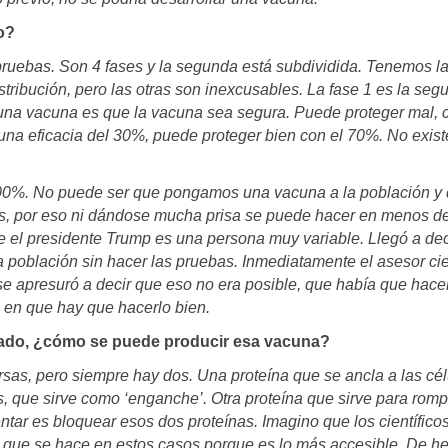
o?
 pruebas. Son 4 fases y la segunda está subdividida. Tenemos la
istribución, pero las otras son inexcusables. La fase 1 es la segu
e una vacuna es que la vacuna sea segura. Puede proteger mal,
 una eficacia del 30%, puede proteger bien con el 70%. No exis
 100%. No puede ser que pongamos una vacuna a la población y 
s, por eso ni dándose mucha prisa se puede hacer en menos d
 el presidente Trump es una persona muy variable. Llegó a dec
 población sin hacer las pruebas. Inmediatamente el asesor cie
e apresuró a decir que eso no era posible, que había que hace
o en que hay que hacerlo bien.
izado, ¿cómo se puede producir esa vacuna?
ersas, pero siempre hay dos. Una proteína que se ancla a las cé
, que sirve como ‘enganche’. Otra proteína que sirve para romp
ntar es bloquear esos dos proteínas. Imagino que los científicos
al que se hace en estos casos porque es lo más accesible. De h