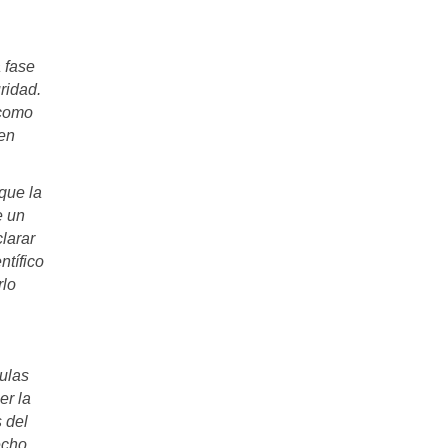
 fase
ridad.
 como
ten
que la
e un
larar
ntífico
rlo
lulas
er la
 del
echo