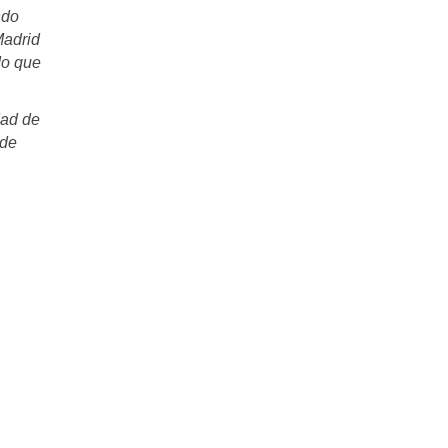
ndo
Madrid
do que
dad de
 de