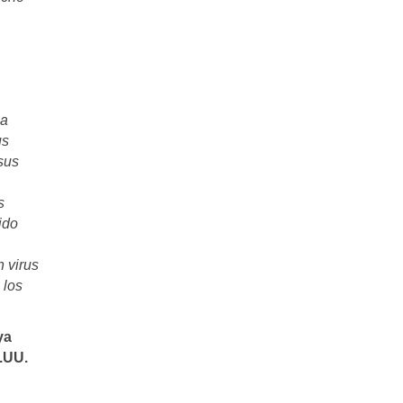
ha
us
 sus
,
s
ido
n virus
 los
ya
E.UU.