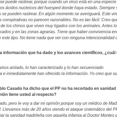
se puede rastrear, porque cuando un virus está en una especie
mentos ácidos nucleicos del huesped donde haya estado. Siempre 
as se pueden rastrear. En algún momento se averiguará. Este vir
s conspirativas no parecen razonables. No es tan fácil. Creo qu
 de los chinos que viven muy ligados con los animales. Antes l
rcados y en las zonas agrarias. Tiene que haber convivencia en
 este tipo. No tiene nada que ver con ninguna intencionalidad 
la información que ha dado y los avances científicos, ¿cuál
 virus aislado, lo han caracterizado y lo han secuenciado
 e inmediatamente han ofrecido la información. Yo creo que s
lo Casado ha dicho que el PP no ha recortado en sanidad 
nión tiene usted al respecto?
do, pero le voy a dar mi opinión porque soy un médico de Madr
. Llevamos más de 20 años viendo el ataque sistemático del PP
iar la sanidad madrileña con aquella infamia al Doctor Montes 