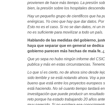
provienen de hace más tiempo. La presión sobr
bien, la presión sobre los hospitales descend
Hay un pequeño grupo de científicos que ha p
enérgicas. Yo creo que hay que dar datos. Por 
Esto no es el caso. Si no se dan datos, ni un i
no es suficiente para movilizar a todo un país.
Hablando de las medidas del gobierno, jus
haya que separar que en general se dedica po
gobierno parecen más hechas de mala fe, 
Que yo sepa no hubo ningún informe del CSIC.
publica y más en estas circunstancias. Tenem
Lo que sí es cierto, no de ahora sino desde le
sido terrible y se está notando ahora. Voy a 
bueno que está entre los proyectos europeos 
está haciendo. No sé cuanto tiempo tardará en
investigación que puede producir un resultado
reto porque ha estado trabajando 20 años ante
muy parecido. Si no existiera ese conocimiento