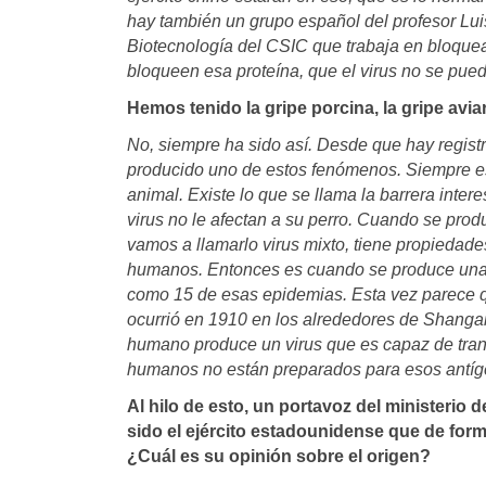
hay también un grupo español del profesor Lui
Biotecnología del CSIC que trabaja en bloquea
bloqueen esa proteína, que el virus no se pueda 
Hemos tenido la gripe porcina, la gripe av
No, siempre ha sido así. Desde que hay regist
producido uno de estos fenómenos. Siempre es
animal. Existe lo que se llama la barrera intere
virus no le afectan a su perro. Cuando se pro
vamos a llamarlo virus mixto, tiene propiedades
humanos. Entonces es cuando se produce una d
como 15 de esas epidemias. Esta vez parece q
ocurrió en 1910 en los alrededores de Shangai,
humano produce un virus que es capaz de trans
humanos no están preparados para esos antíg
Al hilo de esto, un portavoz del ministerio 
sido el ejército estadounidense que de form
¿Cuál es su opinión sobre el origen?