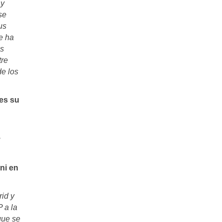
 y
se
us
e ha
os
tre
de los
 es su
u
ni en
id y
 a la
que se