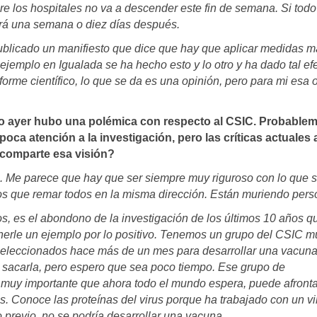
e los hospitales no va a descender este fin de semana. Si todo
erá una semana o diez días después.
ublicado un manifiesto que dice que hay que aplicar medidas 
ejemplo en Igualada se ha hecho esto y lo otro y ha dado tal efe
nforme científico, lo que se da es una opinión, pero para mi esa 
to ayer hubo una polémica con respecto al CSIC. Probable
ca atención a la investigación, pero las críticas actuales 
¿comparte esa visión?
 Me parece que hay que ser siempre muy riguroso con lo que 
os que remar todos en la misma dirección. Están muriendo per
jos, es el abondono de la investigación de los últimos 10 años q
ponerle un ejemplo por lo positivo. Tenemos un grupo del CSIC m
seleccionados hace más de un mes para desarrollar una vacuna
 sacarla, pero espero que sea poco tiempo. Ese grupo de
 muy importante que ahora todo el mundo espera, puede afront
s. Conoce las proteínas del virus porque ha trabajado con un vi
 previo, no se podría desarrollar una vacuna.