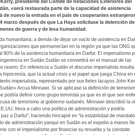
Kerry, presidente del Comité de Relaciones Exteriores del
án, «será restaurada parte de la capacidad de asistencia
 de nuevo la entrada en el paí­s de cooperantes extranjeros
4 marzo después de que La Haya solicitase la detención de
­menes de guerra y de lesa humanidad.
a humanitaria, a demás de dejar un vacío de asistencia en Dar
 organizaciones que permanecían en la región ya que las ONG q
 80% de la asistencia humanitaria en Darfur. El imperialismo p
e ingerencia en Sudán.Sudán se convertirá en el manual de las
oble rasero. En referencia a Sudán el discurso imperialista result
 hipocresía, que la actual crisis y el papel que juega China en 
terés imperialista, representado por sus fieles lacayos John Ker
Sudán» Arcua Minnawi. Si se aplicase la definición de terrorism
e podría definir como grupo terrorista ya que es el que sen enfr
usa de terrorismo al gobierno sudanés. Minnawi describió la vi
E.UU. lleva a cabo una política de administración y podría
paz a Darfur”, haciendo hincapié en “la estabilidad de mandato
lo de administración yanqui en Sudán es el expolio a manos lle
e con el imperialismo por financiar su revuelta y la constate