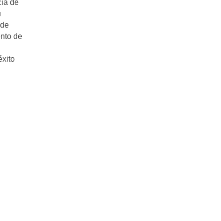
cia de
u
 de
ento de
éxito