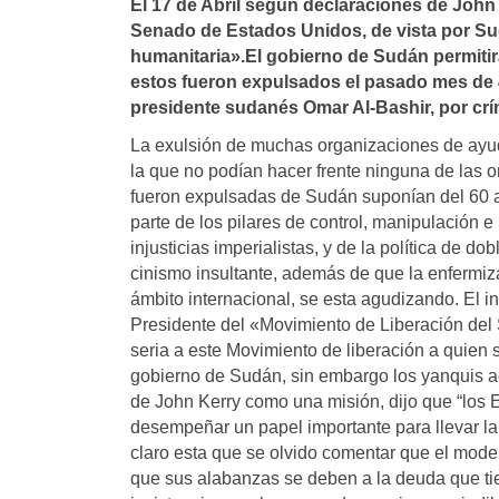
El 17 de Abril según declaraciones de John 
Senado de Estados Unidos, de vista por Sud
humanitaria».El gobierno de Sudán permitirá
estos fueron expulsados el pasado mes de 
presidente sudanés Omar Al-Bashir, por crí
La exulsión de muchas organizaciones de ayud
la que no podían hacer frente ninguna de las
fueron expulsadas de Sudán suponían del 60 al
parte de los pilares de control, manipulación 
injusticias imperialistas, y de la política de d
cinismo insultante, además de que la enfermiza
ámbito internacional, se esta agudizando. El in
Presidente del «Movimiento de Liberación del 
seria a este Movimiento de liberación a quien s
gobierno de Sudán, sin embargo los yanquis ac
de John Kerry como una misión, dijo que “los E
desempeñar un papel importante para llevar la 
claro esta que se olvido comentar que el mode
que sus alabanzas se deben a la deuda que tien