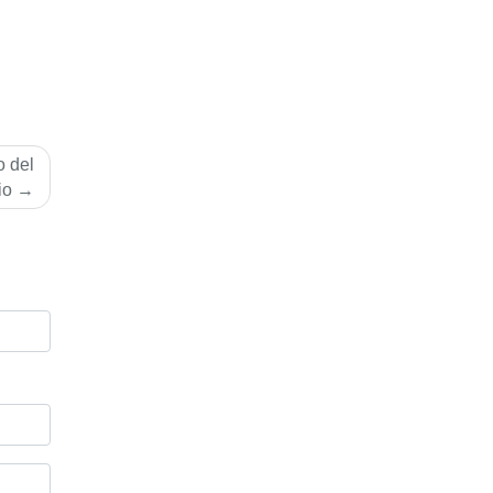
o del
io