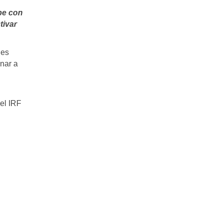
be con
tivar
des
nar a
el IRF