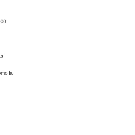
000
as
como
la
,