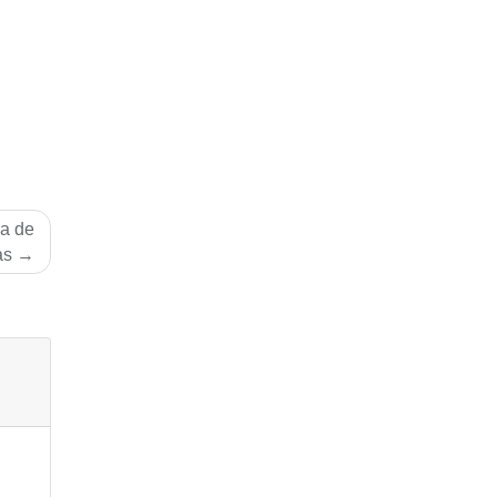
ba de
as