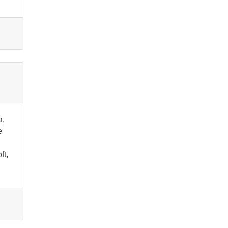
a,
e
ft,