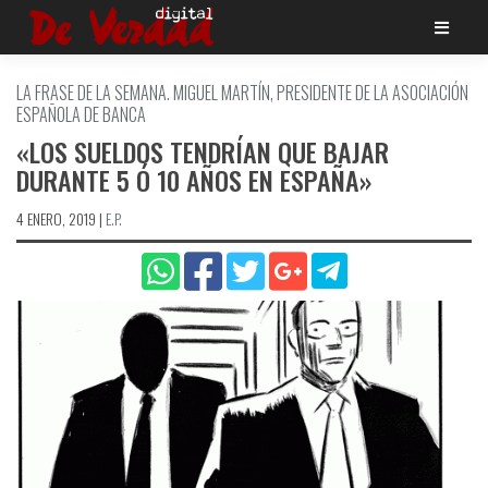
Saltar
al
contenido
LA FRASE DE LA SEMANA. MIGUEL MARTÍ­N, PRESIDENTE DE LA ASOCIACIÓN
ESPAÑOLA DE BANCA
«LOS SUELDOS TENDRÍ­AN QUE BAJAR
DURANTE 5 Ó 10 AÑOS EN ESPAÑA»
4 ENERO, 2019
|
E.P.