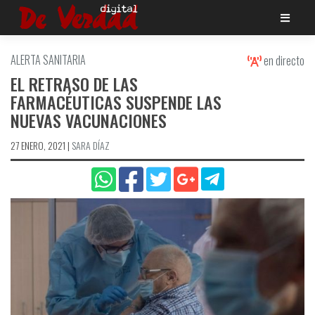
Saltar
al
contenido
ALERTA SANITARIA
en directo
EL RETRASO DE LAS
FARMACÉUTICAS SUSPENDE LAS
NUEVAS VACUNACIONES
27 ENERO, 2021
|
SARA DÍAZ