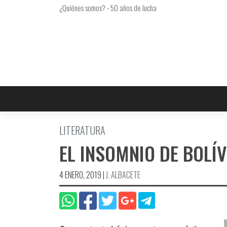
Saltar
¿Quiénes somos?
-
50 años de lucha
al
contenido
LITERATURA
EL INSOMNIO DE BOLÍ­
4 ENERO, 2019
|
J. ALBACETE