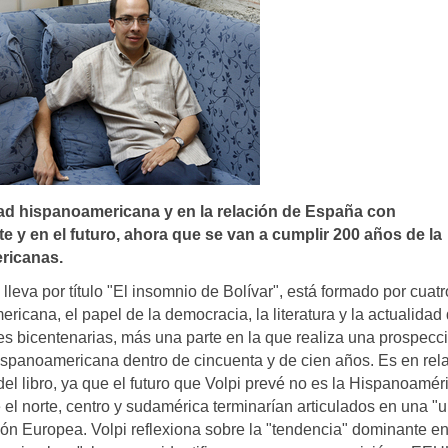
idad hispanoamericana y en la relación de España con
e y en el futuro, ahora que se van a cumplir 200 años de la
ricanas.
lleva por título "El insomnio de Bolívar", está formado por cuatr
icana, el papel de la democracia, la literatura y la actualidad 
es bicentenarias, más una parte en la que realiza una prospecc
 hispanoamericana dentro de cincuenta y de cien años. Es en rel
 del libro, ya que el futuro que Volpi prevé no es la Hispanoamér
e el norte, centro y sudamérica terminarían articulados en una "
nión Europea. Volpi reflexiona sobre la "tendencia" dominante en