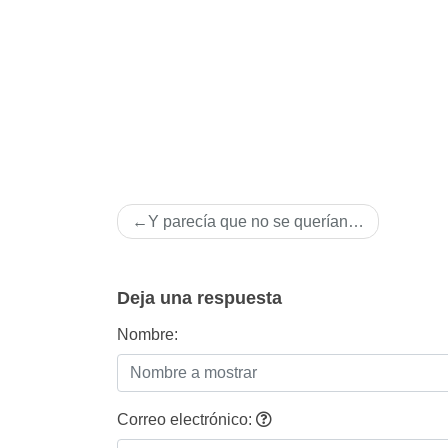
Navegación
Y parecí­a que no se querí­an…
de
entradas
Deja una respuesta
Nombre:
Correo electrónico: