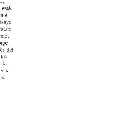
U,
 está
a el
ensayo
futuro
andes
orge
ión del
 las
e la
en la
 la