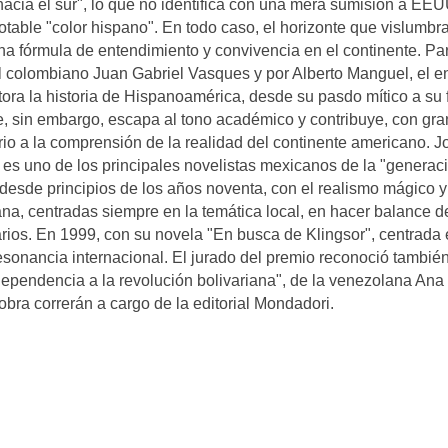
hacia el sur", lo que no identifica con una mera sumisión a EEU
able "color hispano". En todo caso, el horizonte que vislumbra
una fórmula de entendimiento y convivencia en el continente. Par
el colombiano Juan Gabriel Vasques y por Alberto Manguel, el 
tora la historia de Hispanoamérica, desde su pasdo mítico a su 
, sin embargo, escapa al tono académico y contribuye, con gr
ario a la comprensión de la realidad del continente americano. J
 es uno de los principales novelistas mexicanos de la "generac
, desde principios de los años noventa, con el realismo mágico y
ana, centradas siempre en la temática local, en hacer balance d
rios. En 1999, con su novela "En busca de Klingsor", centrada 
esonancia internacional. El jurado del premio reconoció también
independencia a la revolución bolivariana", de la venezolana Ana
obra correrán a cargo de la editorial Mondadori.