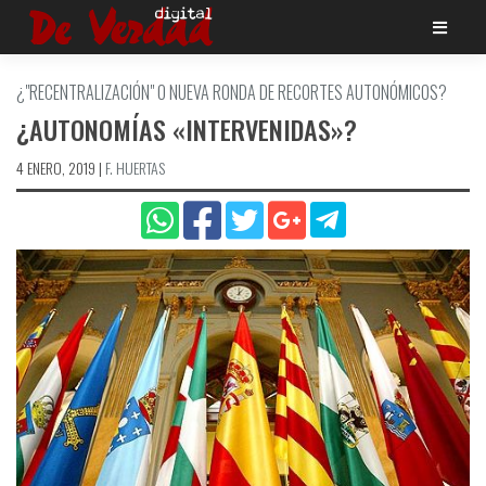
Saltar
al
contenido
¿"RECENTRALIZACIÓN" O NUEVA RONDA DE RECORTES AUTONÓMICOS?
¿AUTONOMÍ­AS «INTERVENIDAS»?
4 ENERO, 2019
|
F. HUERTAS